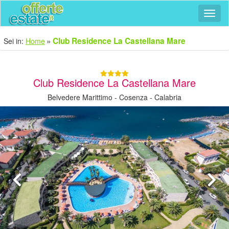
Navig
Club Residence La Castellana Mare
Sei in:
Home
Club Residence La Castellana Mare
Belvedere Marittimo - Cosenza - Calabria