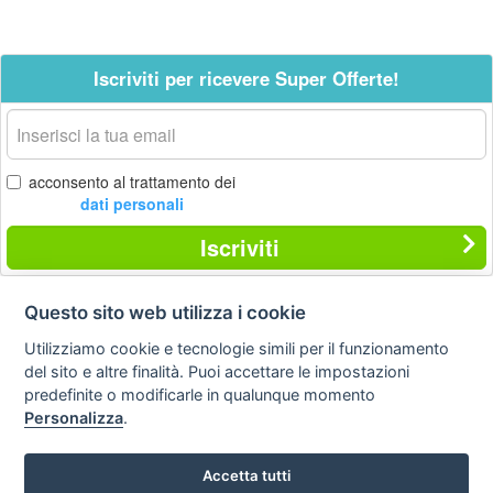
Iscriviti per ricevere Super Offerte!
La
tua
email
acconsento al trattamento dei
dati personali
Iscriviti
Questo sito web utilizza i cookie
Contatti
Privacy
Avviso
Utilizziamo cookie e tecnologie simili per il funzionamento
policy
legale
del sito e altre finalità. Puoi accettare le impostazioni
predefinite o modificarle in qualunque momento
Preferenze cookie
Personalizza
.
STA Sunny Travel Agency
: 0734.671500
Accetta tutti
Copyright © Tutti i diritti sono riservati