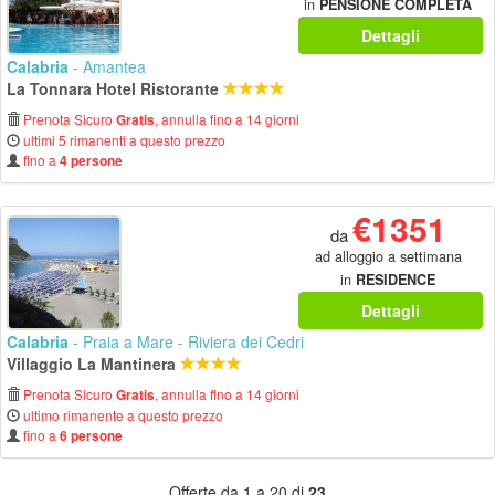
in
PENSIONE COMPLETA
Dettagli
Calabria
- Amantea
La Tonnara Hotel Ristorante
Prenota Sicuro
, annulla fino a 14 giorni
Gratis
ultimi 5 rimanenti a questo prezzo
fino a
4 persone
€1351
da
ad alloggio a settimana
in
RESIDENCE
Dettagli
Calabria
- Praia a Mare - Riviera dei Cedri
Villaggio La Mantinera
Prenota Sicuro
, annulla fino a 14 giorni
Gratis
ultimo rimanente a questo prezzo
fino a
6 persone
Offerte da 1 a 20 di
23