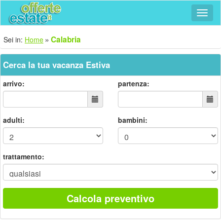
Navig
Calabria
Sei in:
Home
Cerca la tua vacanza Estiva
arrivo:
partenza:
adulti:
bambini:
trattamento:
Calcola preventivo