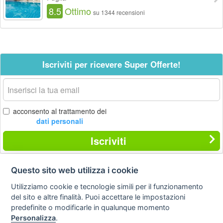
8.5
Ottimo
su 1344 recensioni
Iscriviti per ricevere Super Offerte!
La
tua
email
acconsento al trattamento dei
dati personali
Iscriviti
Questo sito web utilizza i cookie
Contatti
Privacy
Avviso
Utilizziamo cookie e tecnologie simili per il funzionamento
policy
legale
del sito e altre finalità. Puoi accettare le impostazioni
predefinite o modificarle in qualunque momento
Preferenze cookie
Personalizza
.